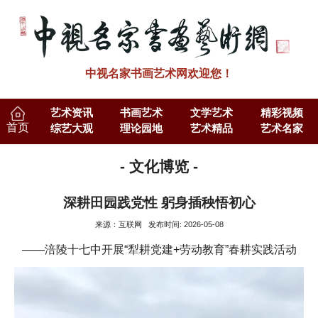
中视名家书画艺术网欢迎您！
艺术资讯
书画艺术
文学艺术
精彩视频
首页
综艺大观
理论园地
艺术精品
艺术名家
- 文化博览 -
深耕田园践党性 躬身插秧悟初心
来源：互联网 发布时间: 2026-05-08
——涪陵十七中开展“犁耕党建+劳动教育”春耕实践活动