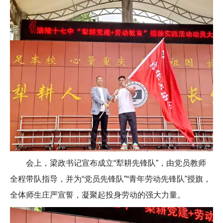
会上，梁政书记宣布成立“犁耕先锋队”，由党员教师
全程带队指导，并为“党员先锋队”“青年劳动先锋队”授旗，
全体师生庄严宣誓，凝聚起投身劳动的强大力量。