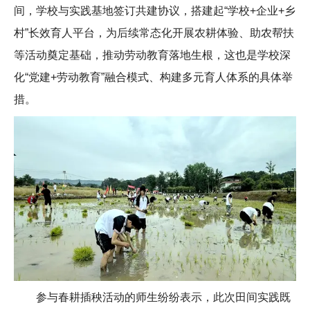
间，学校与实践基地签订共建协议，搭建起“学校+企业+乡
村”长效育人平台，为后续常态化开展农耕体验、助农帮扶
等活动奠定基础，推动劳动教育落地生根，这也是学校深
化“党建+劳动教育”融合模式、构建多元育人体系的具体举
措。
参与春耕插秧活动的师生纷纷表示，此次田间实践既