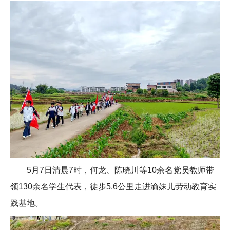
5月7日清晨7时，何龙、陈晓川等10余名党员教师带
领130余名学生代表，徒步5.6公里走进渝妹儿劳动教育实
践基地。