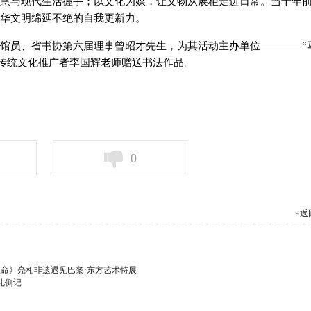
慧与现代生活握手；以文化为媒，让文物从展柜走进日常。当千年
华文明绵延不绝的自我更新力。
馆员、省书协第六届理事曾昭才先生，为其活动主办单位————“
、传统文化推广者李国辉老师赠送书法作品。
0
<返
生命》亮相非遗遇见巴黎·东方艺术特展
礼侧记