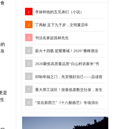
饮食
李禄和他的五兄弟们（小说）
1
丁再献 足下九千岁，文明夏启年
2
书法名家赵昌林先生
3
乐的
薪火十四载 篮耀雁城！2026“雁峰酒业
从帛
4
2026聚焦高质量品质“白山村农家米”书
5
叩响幸福之门，先安顿好自己——品读曾
6
重大用工误区！按最低基数交社保，发生
7
更是
发生
“笑在新西兰”《十八般曲艺》专场演出
8