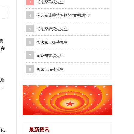
书法家马牧先生
3
今天应该秉持怎样的“文明观”？
4
书法家舒荣先先生
5
启
书法家王振荣先生
6
，在
画家谢东祺先生
7
画家王瑞林先生
8
腌
明，
最新资讯
文化