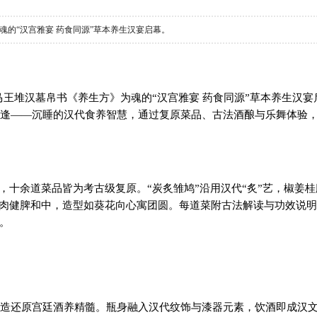
魂的“汉宫雅宴 药食同源”草本养生汉宴启幕。
马王堆汉墓帛书《养生方》为魂的“汉宫雅宴 药食同源”草本养生汉宴
逢——沉睡的汉代食养智慧，通过复原菜品、古法酒酿与乐舞体验
想，十余道菜品皆为考古级复原。“炭炙雏鸠”沿用汉代“炙”艺，椒姜桂
配豚肉健脾和中，造型如葵花向心寓团圆。每道菜附古法解读与功效说
。
造还原宫廷酒养精髓。瓶身融入汉代纹饰与漆器元素，饮酒即成汉