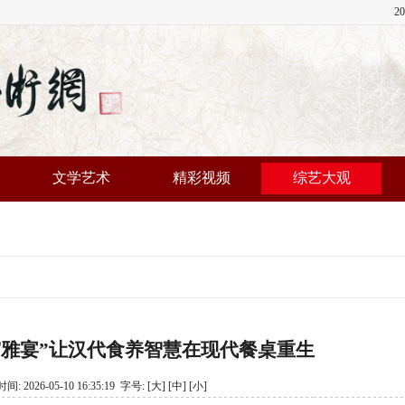
2
文学艺术
精彩视频
综艺大观
宫雅宴”让汉代食养智慧在现代餐桌重生
2026-05-10 16:35:19 字号:
[大]
[中]
[小]