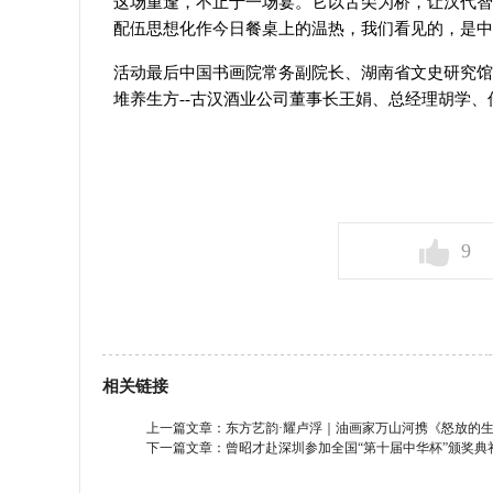
这场重逢，不止于一场宴。它以舌尖为桥，让汉代智
配伍思想化作今日餐桌上的温热，我们看见的，是中
活动最后中国书画院常务副院长、湖南省文史研究馆
堆养生方--古汉酒业公司董事长王娟、总经理胡学
9
相关链接
上一篇文章：
东方艺韵·耀卢浮｜油画家万山河携《怒放的
下一篇文章：
曾昭才赴深圳参加全国“第十届中华杯”颁奖典