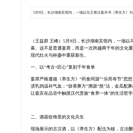
5月9日，长沙湖南宾馆内，一场以马王堆汉墓帛书《养生方》为
（王益群 王峰）5月9日，长沙湖南宾馆内，一场以
幕。这不是普通宴席，而是一次跨越两千年的文化重
现代灶火与杯盏中重获新生。
一、以“考古+匠心”复刻千年食单
宴席严格遵循《养生方》“药食同源”“乐而有节”思
渍乳鸽温补气血；“豉香豚方”溯源“熬”法，金瓜
让嘉宾在品尝中触摸汉代贵族“食养一体”的生活哲学
二、酒器纹饰里的文化共生
现场展示的古汉酒，以《养生方》配伍为核，古法酿