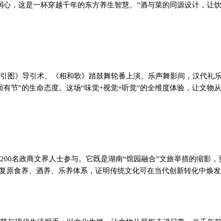
润心，这是一杯穿越千年的东方养生智慧。”酒与菜的同源设计，让
引图》导引术、《相和歌》踏鼓舞轮番上演。乐声舞影间，汉代礼
有节”的生命态度。这场“味觉+视觉+听觉”的全维度体验，让文物
00名政商文界人士参与。它既是湖南“馆园融合”文旅举措的缩影，
通过复原食养、酒养、乐养体系，证明传统文化可在当代创新转化中焕