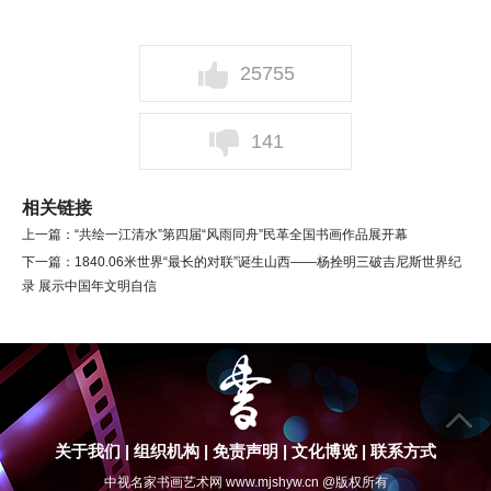
25755
141
相关链接
上一篇：
“共绘一江清水”第四届“风雨同舟”民革全国书画作品展开幕
下一篇：
1840.06米世界“最长的对联”诞生山西——杨拴明三破吉尼斯世界纪
录 展示中国年文明自信
关于我们
|
组织机构
|
免责声明
|
文化博览
|
联系方式
中视名家书画艺术网 www.mjshyw.cn @版权所有