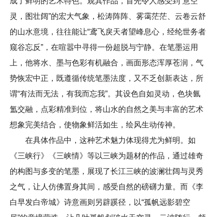
成了鲜明的艺术特色。观其作品，首先令人感受到“意空
灵，图壮阔”的宏大气象，松涛阵阵、雾霭茫茫、云卷云舒
的山水意境，往往能让“鸢飞戾天者望峰息心，经纶世务者
窥谷忘反”，在喧嚣中寻得一份超脱与宁静。在笔墨运用
上，他将水、墨与色彩有机融合，画面形态浑厚苍润，气
势恢宏中正，既遵循传统笔墨法度，又不乏创新表达，所
谓“有法而无法，有我而忘我”。其设色自如灵动，色块氤
氲交融，点彩精准到位，将山水的自然之美与丰富的艺术
想象完美结合，使物象鲜活如生，绘风生动传神。
在具体作品中，这种艺术魅力体现得尤为鲜明。如
《三峡行》《三峡情》等以三峡为题材的作品，通过雄奇
的构图与多变的笔墨，展现了长江三峡的波澜壮阔与灵秀
之气，让人仿佛置身其间，感受自然的磅礴力量。而《李
白早发白帝城》诗意画则另辟蹊径，以“孤帆远影碧空