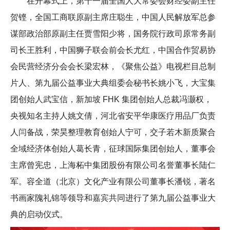
在开幕式上，第十一届全国人大常委会财经委副主任
贺铿，全国工商联原副主席庄聪生，中国人民解放军总参
谋部政治部原副主任贾雪阳少将，国务院行政司原常务副
司长王胜利，中国狮子联会前会长尤红，中国合作贸易协
会民营经济分会会长梁宏林，《聚焦公益》电视栏目总制
片人、第九届公益事业大典组委会秘书长姚小飞，大宝集
团创始人武宝信，新加坡 FHK 集团创始人总裁冯灏权，
央视知名主持人姚文倩，河北省安平华康医疗用品厂负责
人闫备战，荣昊整理教育创始人宁可，交子若木新质聚合
全域经济体创始人葛长青，征球国际集团创始人，董事会
主席曾宪忠，上海柘中集团股份有限公司名誉董事长陆仁
军。容全道（北京）文化产业有限公司董事长潘锐，著名
书画家隗礼锦等领导和嘉宾共同进行了第九届公益事业大
典的启动仪式。