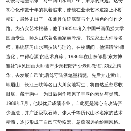
幼便与笔墨结缘，对中国山水画产生了浓厚的兴趣。这份
初心化作数十年的执着追求，使他在业余艺术道路上不断
精进，最终走出了一条兼具传统底蕴与个人特色的创作之
路。为夯实艺术根基，他于1985年考入中国书画函授大学
国画专业，师从山东著名画家吴泽浩、书法家王大仲等名
师，系统研习山水画技法与理论。在校期间，他深谙“外师
造化，中得心源”的艺术真谛，1986年在山东邹县“东方博
雅社”拜见国画大师陆严少亲授陆严少老师教诲“取我之精
华，去发展自己”此后笃守陆派笔墨精髓。先后奔赴黄山、
峨眉山、长江三峡等名山大川实地写生，将自然丘壑尽收
眼底、藏于胸中，为日后创作积累了丰厚的素材与灵感。
1988年7月，他以优异成绩毕业，自此更是潜心专攻陆俨
少画法，并广泛汲取石涛、张大千等历代山水名家的艺术
精髓，逐步形成了自己气势恢宏、意蕴深远的绘画风格。