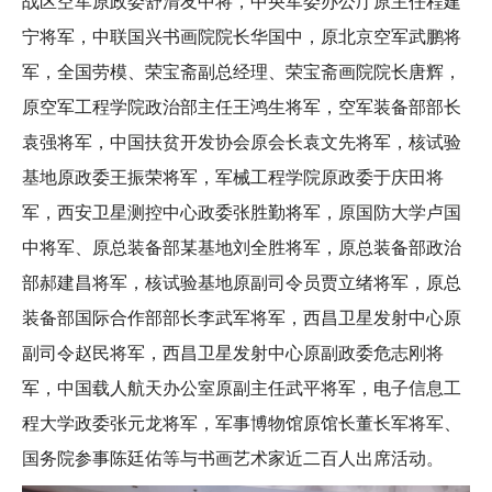
战区空军原政委舒清友中将，中央军委办公厅原主任程建
宁将军，中联国兴书画院院长华国中，原北京空军武鹏将
军，全国劳模、荣宝斋副总经理、荣宝斋画院院长唐辉，
原空军工程学院政治部主任王鸿生将军，空军装备部部长
袁强将军，中国扶贫开发协会原会长袁文先将军，核试验
基地原政委王振荣将军，军械工程学院原政委于庆田将
军，西安卫星测控中心政委张胜勤将军，原国防大学卢国
中将军、原总装备部某基地刘全胜将军，原总装备部政治
部郝建昌将军，核试验基地原副司令员贾立绪将军，原总
装备部国际合作部部长李武军将军，西昌卫星发射中心原
副司令赵民将军，西昌卫星发射中心原副政委危志刚将
军，中国载人航天办公室原副主任武平将军，电子信息工
程大学政委张元龙将军，军事博物馆原馆长董长军将军、
国务院参事陈廷佑等与书画艺术家近二百人出席活动。