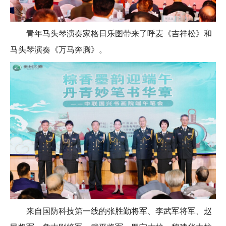
青年马头琴演奏家格日乐图带来了呼麦《吉祥松》和
马头琴演奏《万马奔腾》。
来自国防科技第一线的张胜勤将军、李武军将军、赵