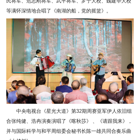
民将军、危志刚将军、武平将军、罗宁大校、魏建华大校
等满怀深情地合唱了《南湖的船，党的摇篮》。
中央电视台《星光大道》第32期周赛亚军伊人依旧组
合张纯健、浩冉演奏演唱了《喀秋莎》 、《请跟我来》，
并与国际科学与和平周组委会秘书长陈一雄共同合奏乐曲