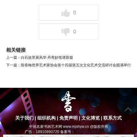
0
0
相关链接
上一篇：
白石故里展风华 丹青妙笔谱新篇
下一篇：
陈香梅世界艺术家协会第十四届第五次文化艺术交流研讨会圆满举行
关于我们
|
组织机构
|
免责声明
|
文化博览
|
联系方式
中视名家书画艺术网 www.mjshyw.cn @版权所有
广告：18910890720 备案号：
京ICP备15017033号-4