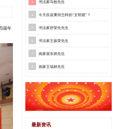
书法家马牧先生
3
今天应该秉持怎样的“文明观”？
4
书法家舒荣先先生
四届年
5
书法家王振荣先生
6
画家谢东祺先生
7
画家王瑞林先生
8
最新资讯