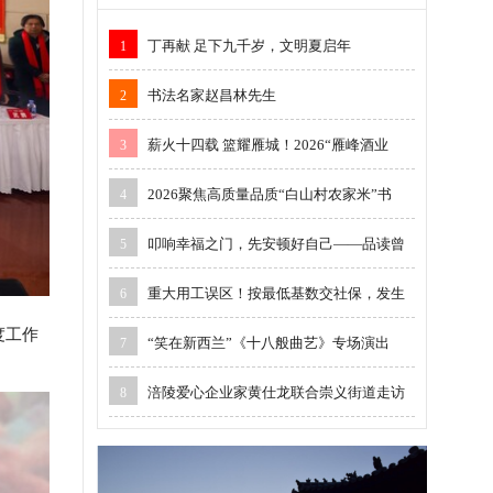
丁再献 足下九千岁，文明夏启年
1
书法名家赵昌林先生
2
薪火十四载 篮耀雁城！2026“雁峰酒业
3
2026聚焦高质量品质“白山村农家米”书
4
叩响幸福之门，先安顿好自己——品读曾
5
重大用工误区！按最低基数交社保，发生
6
度工作
“笑在新西兰”《十八般曲艺》专场演出
7
涪陵爱心企业家黄仕龙联合崇义街道走访
8