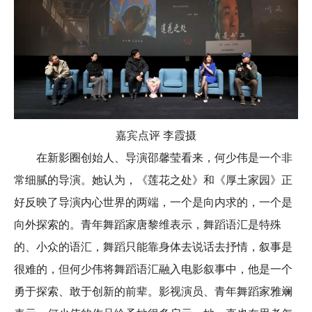
嘉宾点评 李霞摄
在新影圈创始人、导演邵馨莹看来，何少伟是一个非
常细腻的导演。她认为，《莲花之处》和《厚土家园》正
好反映了导演内心世界的两端，一个是向内求的，一个是
向外探索的。青年舞蹈家唐黎维表示，舞蹈语汇是特殊
的、小众的语汇，舞蹈只能靠身体去说话去抒情，叙事是
很难的，但何少伟将舞蹈语汇融入电影叙事中，他是一个
勇于探索、敢于创新的前辈。影视演员、青年舞蹈家雅斓