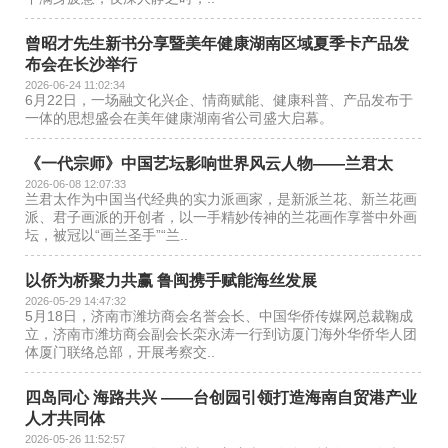
曾昭才先生新书分享暨美年健康湖南区域夏季卡产品发
布会在长沙举行
2026-06-24 11:02:34
6月22日，一场融文化兴企、情商赋能、健康科普、产品发布于
一体的思想盛会在美年健康湖南省公司盛大启幕。
《一代宗师》中国艺坛影响世界风云人物——兰君太
2026-06-08 12:07:33
兰君太作为中国当代经典的实力派画家，是新派兰花、新兰花画
派、君子画派的开创者，以一手精妙传神的兰花画作享誉中外画
坛，被冠以“画兰圣手”“兰..
以侨为桥聚力共赢 鲁闽携手赋能海丝发展
2026-05-29 14:47:32
5月18日，济南市潍坊商会名誉会长、中国华侨传媒网总裁鞠成
立，济南市潍坊商会副会长栾永涛一行到访厦门海外华侨华人团
体厦门联络总部，开展考察交..
四岛同心 海路共兴 ——台创园引领打造海南自贸港产业
人才共同体
2026-05-26 11:52:57