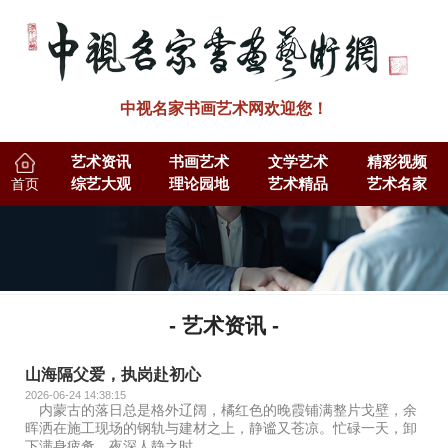
中视名家书画艺术网欢迎您！
艺术资讯
书画艺术
文学艺术
精彩视频
首页
综艺大观
理论园地
艺术精品
艺术名家
- 艺术资讯 -
山海隔父爱，执岗赴初心
2026-06-24 14:38:15
内蒙古的落日总是格外辽阔，橘红色的晚霞铺满整片戈壁，余
晖洒在施工现场的钢轨与建材之上，静谧又苍凉。忙碌一天，卸
下满身疲惫，夜深人静之时，..