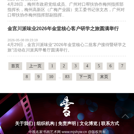
4月28日，梅州市政府党组成员、广州对口帮扶协作梅州指挥部
指挥长，梅州高新区（广梅产业园）党工委书记张文杰，广州对
口帮扶协作梅州指挥部副指挥..
金宫川派味业2026年金堂核心客户研学之旅圆满举行
2026-05-08 09:23:19
4月29日，金宫川派味业“2026年金堂核心二批客户接待暨研学之
旅”活动在川派凤甲餐厅圆满举行。
首页
上一页
1
2
3
4
5
6
7
..
8
9
10
83
下一页
末页
关于我们
|
组织机构
|
免责声明
|
文化博览
|
联系方式
中视名家书画艺术网 www.mjshyw.cn @版权所有