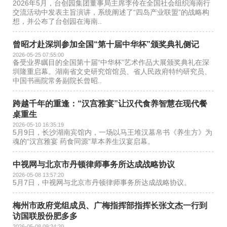
2026年5月，台创园集团董事局主席李伶在全国社会组织海南行
交流活动中发表主旨演讲，系统阐述了“四岛产业联盟”的战略构
想，并公布了台创园在海南..
曾昭才赴深圳参加全国“第十届中华杯”颁奖典礼侧记
2026-05-25 07:55:00
备受业界瞩目的全国第十届“中华杯”艺术作品大展颁奖典礼在深
圳隆重启幕。湖南省文史研究馆馆员、省人民政府特约研究员、
中国书画院常务副院长曾昭..
跨越千年的重逢：“汉宫雅宴”让汉代食养智慧在现代餐
桌重生
2026-05-10 16:35:19
5月9日，长沙湖南宾馆内，一场以马王堆汉墓帛书《养生方》为
魂的“汉宫雅宴 药食同源”草本养生汉宴启幕。
中视网与北京市丹顿律师事务所达成战略协议
2026-05-08 13:57:20
5月7日，中视网与北京市丹顿律师事务所达成战略协议。
梅州市政府党组成员、广梅指挥部指挥长张文杰一行到
访国联股份肥多多
2026-05-08 09:24:20