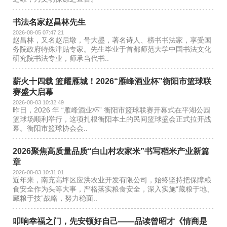
书法名家赵昌林先生
2026-08-05 07:47:21
赵昌林，又名赵后墩，号大墨，著名诗人、榜书书法家，享受国
务院政府特殊津贴专家。先生毕业于首都师范大学中国书法文化
研究院书法专业，师承当代书..
薪火十四载 篮耀雁城！2026“雁峰酒业杯”衡阳市篮球联
赛盛大启幕
2026-08-03 10:32:49
昨日，2026 年 “雁峰酒业杯” 衡阳市篮球联赛开幕式在平湖公园
篮球场顺利举行，这项扎根衡阳本土的民间篮球盛会正式拉开战
幕。衡阳市篮球协会会..
2026聚焦高质量品质“白山村农家米”书写稻米产业新篇
章
2026-08-03 10:31:01
近年来，南充高坪区应洪农业开发有限公司，始终坚持把保障粮
食安全作为头等大事，严格落实粮食安全，深入实施“藏粮于地、
藏粮于技”战略，努力稳面..
叩响幸福之门，先安顿好自己——品读曾昭才《情商是