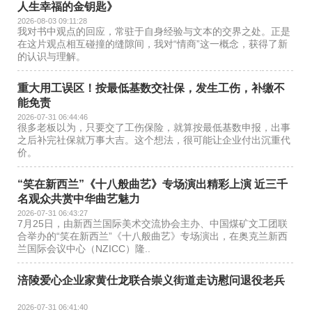
人生幸福的金钥匙》
2026-08-03 09:11:28
我对书中观点的回应，常驻于自身经验与文本的交界之处。正是
在这片观点相互碰撞的缝隙间，我对“情商”这一概念，获得了新
的认识与理解。
重大用工误区！按最低基数交社保，发生工伤，补缴不
能免责
2026-07-31 06:44:46
很多老板以为，只要交了工伤保险，就算按最低基数申报，出事
之后补完社保就万事大吉。这个想法，很可能让企业付出沉重代
价。
“笑在新西兰”《十八般曲艺》专场演出精彩上演 近三千
名观众共赏中华曲艺魅力
2026-07-31 06:43:27
7月25日，由新西兰国际美术交流协会主办、中国煤矿文工团联
合举办的“笑在新西兰”《十八般曲艺》专场演出，在奥克兰新西
兰国际会议中心（NZICC）隆..
涪陵爱心企业家黄仕龙联合崇义街道走访慰问退役老兵
2026-07-31 06:41:40