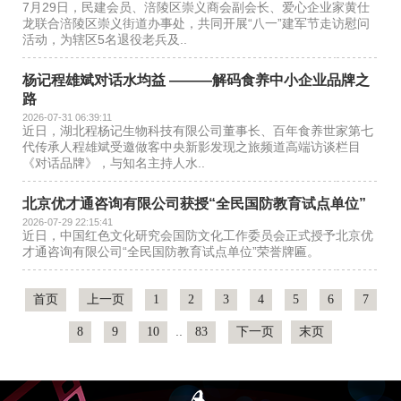
7月29日，民建会员、涪陵区崇义商会副会长、爱心企业家黄仕
龙联合涪陵区崇义街道办事处，共同开展“八一”建军节走访慰问
活动，为辖区5名退役老兵及..
杨记程雄斌对话水均益 ———解码食养中小企业品牌之
路
2026-07-31 06:39:11
近日，湖北程杨记生物科技有限公司董事长、百年食养世家第七
代传承人程雄斌受邀做客中央新影发现之旅频道高端访谈栏目
《对话品牌》，与知名主持人水..
北京优才通咨询有限公司获授“全民国防教育试点单位”
2026-07-29 22:15:41
近日，中国红色文化研究会国防文化工作委员会正式授予北京优
才通咨询有限公司“全民国防教育试点单位”荣誉牌匾。
首页
上一页
1
2
3
4
5
6
7
..
8
9
10
83
下一页
末页