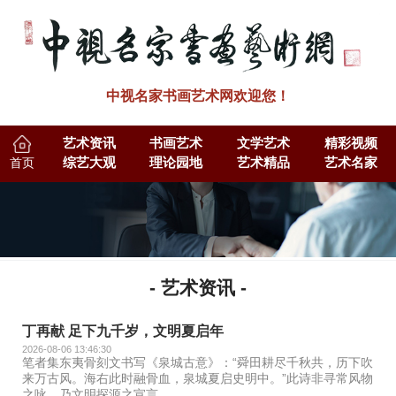
中视名家书画艺术网欢迎您！
艺术资讯
书画艺术
文学艺术
精彩视频
首页
综艺大观
理论园地
艺术精品
艺术名家
- 艺术资讯 -
丁再献 足下九千岁，文明夏启年
2026-08-06 13:46:30
笔者集东夷骨刻文书写《泉城古意》：“舜田耕尽千秋共，历下吹
来万古风。海右此时融骨血，泉城夏启史明中。”此诗非寻常风物
之咏，乃文明探源之宣言。